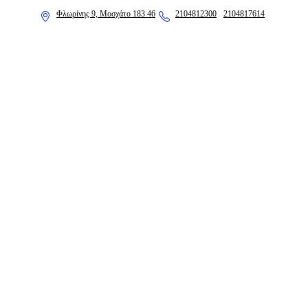
Φλωρίνης 9, Μοσχάτο 183 46
2104812300
2104817614