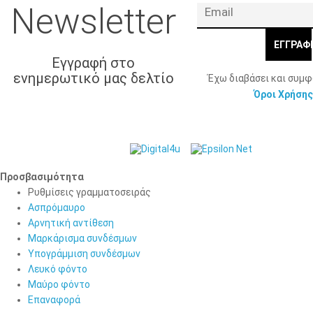
Newsletter
ΕΓΓΡΑΦ
Εγγραφή στο
ενημερωτικό μας δελτίο
Έχω διαβάσει και συμ
Όροι Χρήσης
© 2026 Γ. & Α.
Web Design & Development by
Βασιλάκης και Σια ΟΕ.
Προσβασιμότητα
Προσβασιμότητα
Ρυθμίσεις γραμματοσειράς
Ασπρόμαυρο
Αρνητική αντίθεση
Μαρκάρισμα συνδέσμων
Υπογράμμιση συνδέσμων
Λευκό φόντο
Μαύρο φόντο
Επαναφορά