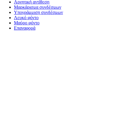
Αρνητική αντίθεση
Μαρκάρισμα συνδέσμων
Υπογράμμιση συνδέσμων
Λευκό φόντο
Μαύρο φόντο
Επαναφορά