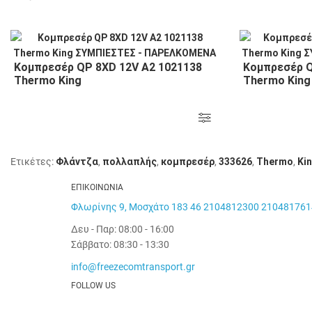
Κομπρεσέρ QP 8XD 12V A2 1021138
Κομπρεσέρ Q
Thermo King
Thermo King
Ετικέτες:
Φλάντζα
,
πολλαπλής
,
κομπρεσέρ
,
333626
,
Thermo
,
Ki
ΕΠΙΚΟΙΝΩΝΙΑ
Φλωρίνης 9, Μοσχάτο 183 46
2104812300
210481761
Δευ - Παρ: 08:00 - 16:00
Σάββατο: 08:30 - 13:30
info@freezecomtransport.gr
FOLLOW US