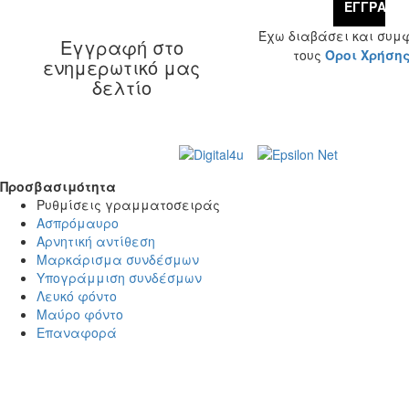
ΕΓΓΡΑΦΉ
Έχω διαβάσει και συμ
Εγγραφή στο
τους
Όροι Χρήση
ενημερωτικό μας
δελτίο
Web Design & Development by
© 2026 Γ. & Α.
Βασιλάκης και Σια ΟΕ.
Προσβασιμότητα
Προσβασιμότητα
Ρυθμίσεις γραμματοσειράς
Ασπρόμαυρο
Αρνητική αντίθεση
Μαρκάρισμα συνδέσμων
Υπογράμμιση συνδέσμων
Λευκό φόντο
Μαύρο φόντο
Επαναφορά