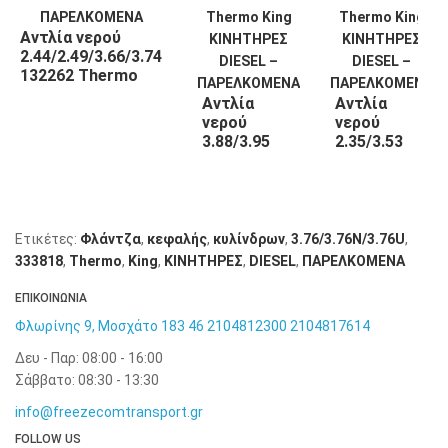
Αντλία νερού
2.44/2.49/3.66/3.74
132262 Thermo
King
Αντλία
Αντλία
νερού
νερού
3.88/3.95
2.35/3.53
132263
130508
Thermo
Thermo
King
King
Ετικέτες:
Φλάντζα
,
κεφαλής
,
κυλίνδρων
,
3.76/3.76N/3.76U
,
333818
,
Thermo
,
King
,
KΙΝΗΤΗΡΕΣ
,
DIESEL
,
ΠΑΡΕΛΚΟΜΕΝΑ
ΕΠΙΚΟΙΝΩΝΙΑ
Φλωρίνης 9, Μοσχάτο 183 46
2104812300
2104817614
Δευ - Παρ: 08:00 - 16:00
Σάββατο: 08:30 - 13:30
info@freezecomtransport.gr
FOLLOW US