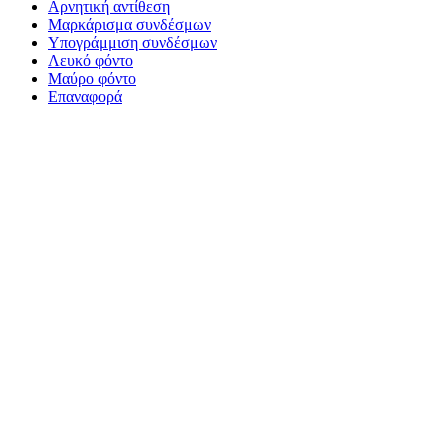
Αρνητική αντίθεση
Μαρκάρισμα συνδέσμων
Υπογράμμιση συνδέσμων
Λευκό φόντο
Μαύρο φόντο
Επαναφορά