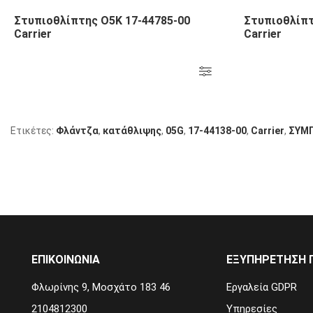
Στυπιοθλίπτης Ο5Κ 17-44785-00
Στυπιοθλίπτ
Carrier
Carrier
Ετικέτες:
Φλάντζα
,
κατάθλιψης
,
05G
,
17-44138-00
,
Carrier
,
ΣΥΜΠ
ΕΠΙΚΟΙΝΩΝΙΑ
ΕΞΥΠΗΡΕΤΗΣΗ 
Φλωρίνης 9, Μοσχάτο 183 46
Εργαλεία GDPR
2104812300
Υπηρεσίες