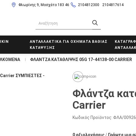
Φλωρίνης 9, Μοσχάτο 183 46
2104812300
2104817614
IKIN
ΑΝΤΑΛΛΑΚΤΙΚΑ ΓΙΑ ΟΧΗΜΑΤΑ ΒΑΘΙΑΣ
ΚΑΤΑΓΡΑΦ
ΚΑΤΑΨΥΞΗΣ
ΑΝΤΑΛΛΑΚ
ΕΛΚΟΜΕΝΑ
ΦΛΑΝΤΖΑ ΚΑΤΑΘΛΙΨΗΣ 05G 17-44138-00 CARRIER
Φλάντζα κατ
Carrier
Κωδικός Προϊόντος:
ΦΛΑ/00926
0 αξιολογήσεις
/
Γράψτε μια α