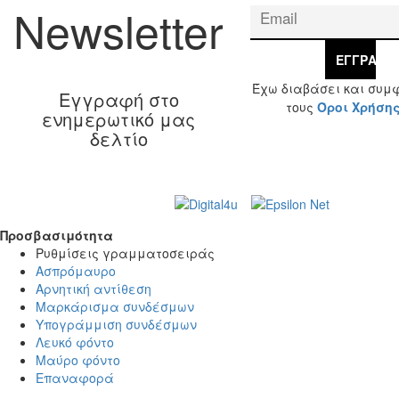
Newsletter
ΕΓΓΡΑΦΉ
Έχω διαβάσει και συμ
Εγγραφή στο
τους
Όροι Χρήση
ενημερωτικό μας
δελτίο
Web Design & Development by
© 2026 Γ. & Α.
Βασιλάκης και Σια ΟΕ.
Προσβασιμότητα
Προσβασιμότητα
Ρυθμίσεις γραμματοσειράς
Ασπρόμαυρο
Αρνητική αντίθεση
Μαρκάρισμα συνδέσμων
Υπογράμμιση συνδέσμων
Λευκό φόντο
Μαύρο φόντο
Επαναφορά