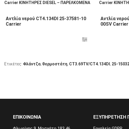
Αντλία νερού CT4.134DI 25-37581-10
Αντλία νερού
Carrier
00SV Carrier
Ετικέτες:
Φλάντζα
,
θερμοστάτη
,
CT3.69TV/CT4.134DI
,
25-1503
ΕΠΙΚΟΙΝΩΝΙΑ
ΕΞΥΠΗΡΕΤΗΣΗ 
Φλωρίνης 9, Μοσχάτο 183 46
Εργαλεία GDPR