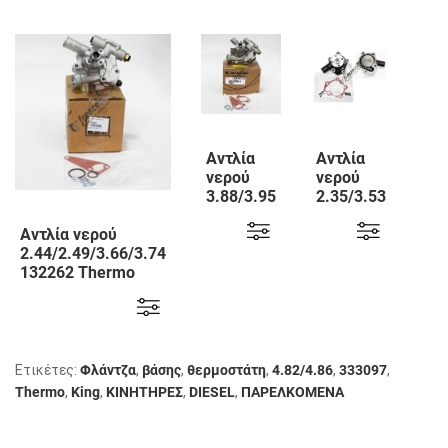
Αν
Αντλία
Αντλία
νε
νερού
νερού
3.
3.88/3.95
2.35/3.53
13
132263
130508
Th
Αντλία νερού
Thermo
Thermo
Ki
2.44/2.49/3.66/3.74
King
King
132262 Thermo
King
Ετικέτες:
Φλάντζα
,
βάσης
,
θερμοστάτη
,
4.82/4.86
,
333097
,
Thermo
,
King
,
KΙΝΗΤΗΡΕΣ
,
DIESEL
,
ΠΑΡΕΛΚΟΜΕΝΑ