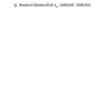
Φλωρίνης 9, Μοσχάτο 183 46
2104812300
2104817614