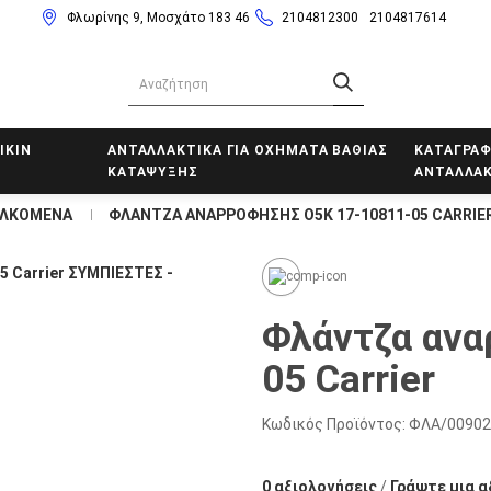
Φλωρίνης 9, Μοσχάτο 183 46
2104812300
2104817614
IKIN
ΑΝΤΑΛΛΑΚΤΙΚΑ ΓΙΑ ΟΧΗΜΑΤΑ ΒΑΘΙΑΣ
ΚΑΤΑΓΡΑΦ
ΚΑΤΑΨΥΞΗΣ
ΑΝΤΑΛΛΑΚ
ΕΛΚΟΜΕΝΑ
ΦΛΆΝΤΖΑ ΑΝΑΡΡΌΦΗΣΗΣ Ο5Κ 17-10811-05 CARRIE
Φλάντζα ανα
05 Carrier
Κωδικός Προϊόντος:
ΦΛΑ/00902
0 αξιολογήσεις
/
Γράψτε μια α