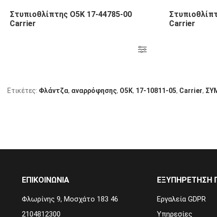
Στυπιοθλίπτης Ο5Κ 17-44785-00
Στυπιοθλίπτ
Carrier
Carrier
Ετικέτες:
Φλάντζα
,
αναρρόφησης
,
Ο5Κ
,
17-10811-05
,
Carrier
,
ΣΥ
ΕΠΙΚΟΙΝΩΝΙΑ
ΕΞΥΠΗΡΈΤΗΣΗ 
Φλωρίνης 9, Μοσχάτο 183 46
Εργαλεία GDPR
2104812300
Υπηρεσίες