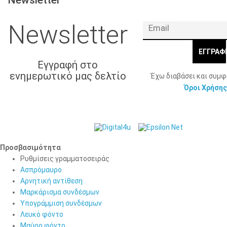
Newsletter
Newsletter
ΕΓΓΡΑΦ
Εγγραφή στο
ενημερωτικό μας δελτίο
Έχω διαβάσει και συμ
Όροι Χρήσης
© 2026 Γ. & Α.
Web Design & Development by
Βασιλάκης και Σια ΟΕ.
Προσβασιμότητα
Προσβασιμότητα
Ρυθμίσεις γραμματοσειράς
Ασπρόμαυρο
Αρνητική αντίθεση
Μαρκάρισμα συνδέσμων
Υπογράμμιση συνδέσμων
Λευκό φόντο
Μαύρο φόντο