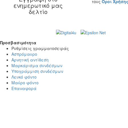
τους
Όροι Χρήση
ενημερωτικό μας
δελτίο
Web Design & Development by
© 2026 Γ. & Α.
Βασιλάκης και Σια ΟΕ.
Προσβασιμότητα
Προσβασιμότητα
Ρυθμίσεις γραμματοσειράς
Ασπρόμαυρο
Αρνητική αντίθεση
Μαρκάρισμα συνδέσμων
Υπογράμμιση συνδέσμων
Λευκό φόντο
Μαύρο φόντο
Επαναφορά