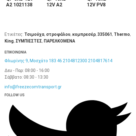
A2 1021138
12V A2
12V PV8
12V
Thermo
1021122
1021124
102
King
Thermo
Thermo
Th
King
King
Kin
Ετικέτες:
Τσιμούχα
,
στροφάλου
,
κομπρεσέρ
,
335061
,
Thermo
,
King
,
ΣΥΜΠΙΕΣΤΕΣ
,
ΠΑΡΕΛΚΟΜΕΝΑ
ΕΠΙΚΟΙΝΩΝΙΑ
Φλωρίνης 9, Μοσχάτο 183 46
2104812300
2104817614
Δευ - Παρ: 08:00 - 16:00
Σάββατο: 08:30 - 13:30
info@freezecomtransport.gr
FOLLOW US