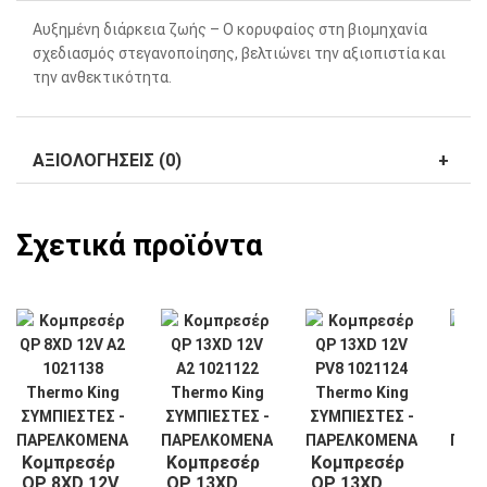
Αυξημένη διάρκεια ζωής – Ο κορυφαίος στη βιομηχανία
σχεδιασμός στεγανοποίησης, βελτιώνει την αξιοπιστία και
την ανθεκτικότητα.
ΑΞΙΟΛΟΓΉΣΕΙΣ (0)
Σχετικά προϊόντα
Κομπρεσέρ
Κομπρεσέρ
Κομπρεσέρ
Κομ
QP 8XD 12V
QP 13XD
QP 13XD
QP 