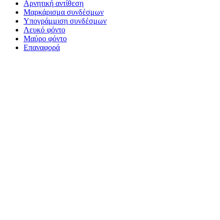
Αρνητική αντίθεση
Μαρκάρισμα συνδέσμων
Υπογράμμιση συνδέσμων
Λευκό φόντο
Μαύρο φόντο
Επαναφορά