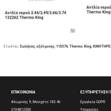
Αντλία νερού
Thermo King
Αντλία νερού 2.44/2.49/3.66/3.74
132262 Thermo King
Ετικέτες:
Σωλήνας
,
εξάτμισης
,
115376
,
Thermo
,
King
,
KΙΝΗΤΗΡΕ
ΕΠΙΚΟΙΝΩΝΙΑ
ΕΞΥΠΗΡΈΤΗΣΗ 
Φλωρίνης 9, Μοσχάτο 183 46
Εργαλεία GDPR
2104812300
Υπηρεσίες