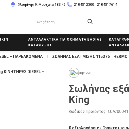
Φλωρίνης 9, Μοσχάτο 183 46
2104812300
2104817614
IKIN
ΑΝΤΑΛΛΑΚΤΙΚΑ ΓΙΑ ΟΧΗΜΑΤΑ ΒΑΘΙΑΣ
ΚΑΤΑΓΡΑΦ
ΚΑΤΑΨΥΞΗΣ
ΑΝΤΑΛΛΑΚ
ESEL – ΠΑΡΕΛΚΟΜΕΝΑ
ΣΩΛΉΝΑΣ ΕΞΆΤΜΙΣΗΣ 115376 THERMO 
Σωλήνας εξά
King
Κωδικός Προϊόντος:
ΣΩΛ/00041
0 αξιολογήσεις
/
Γράψτε μια α