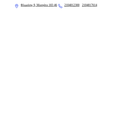
Φλωρίνης 9, Μοσχάτο 183 46
2104812300
2104817614