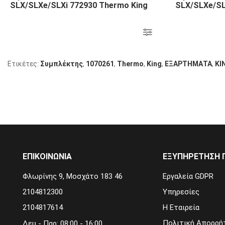
SLX/SLXe/SLXi 772930 Thermo King
SLX/SLXe/SL
Ετικέτες:
Συμπλέκτης
,
1070261
,
Thermo
,
King
,
ΕΞΑΡΤΗΜΑΤΑ
,
ΚΙ
ΕΠΙΚΟΙΝΩΝΙΑ
ΕΞΥΠΗΡΈΤΗΣΗ 
Φλωρίνης 9, Μοσχάτο 183 46
Εργαλεία GDPR
2104812300
Υπηρεσίες
2104817614
Η Εταιρεία
Πολιτική Απορρή
Δευ - Παρ: 08:00 - 16:00