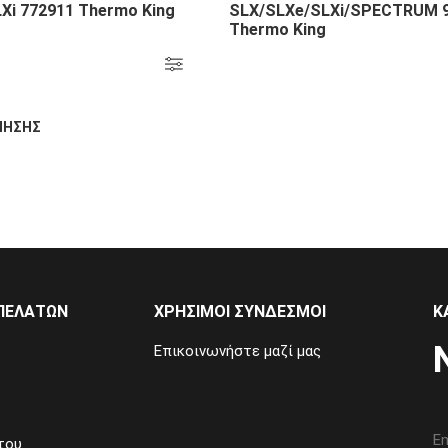
Xi 772911 Thermo King
SLX/SLXe/SLXi/SPECTRUM 
Thermo King
ΝΗΣΗΣ
ΠΕΛΑΤΏΝ
ΧΡΉΣΙΜΟΙ ΣΎΝΔΕΣΜΟΙ
Κ
Επικοινωνήστε μαζί μας
του