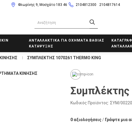
Φλωρίνης 9, Μοσχάτο 183 46
2104812300
2104817614
IKIN
ΑΝΤΑΛΛΑΚΤΙΚΑ ΓΙΑ ΟΧΗΜΑΤΑ ΒΑΘΙΑΣ
ΚΑΤΑΓΡΑΦ
ΚΑΤΑΨΥΞΗΣ
ΑΝΤΑΛΛΑΚ
ΚΙΝΗΣΗΣ
ΣΥΜΠΛΈΚΤΗΣ 1070261 THERMO KING
Συμπλέκτης 
Κωδικός Προϊόντος:
ΣΥΜ/0022
0 αξιολογήσεις
/
Γράψτε μια α