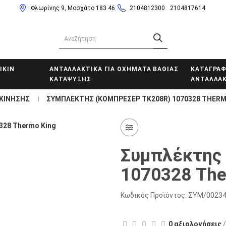
Φλωρίνης 9, Μοσχάτο 183 46
2104812300
2104817614
IKIN
ΑΝΤΑΛΛΑΚΤΙΚΑ ΓΙΑ ΟΧΗΜΑΤΑ ΒΑΘΙΑΣ
ΚΑΤΑΓΡΑΦ
ΚΑΤΑΨΥΞΗΣ
ΑΝΤΑΛΛΑΚ
ΚΙΝΗΣΗΣ
ΣΥΜΠΛΕΚΤΗΣ (ΚΟΜΠΡΕΣΕΡ TK208R) 1070328 THERM
Συμπλέκτης
1070328 The
Κωδικός Προϊόντος:
ΣΥΜ/0023
0 αξιολογήσεις