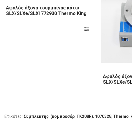
Αφαλός άξονα τουρμπίνας κάτω
SLX/SLXe/SLXi 772930 Thermo King
Αφαλός άξον
SLX/SLXe/SL
Ετικέτες:
Συμπλέκτης
,
(κομπρεσέρ
,
TK208R)
,
1070328
,
Thermo
,