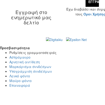
ΕΓΓΡΑΦΉ
Έχω διαβάσει και συμ
Εγγραφή στο
τους
Όροι Χρήση
ενημερωτικό μας
δελτίο
Web Design & Development by
© 2026 Γ. & Α.
Βασιλάκης και Σια ΟΕ.
Προσβασιμότητα
Προσβασιμότητα
Ρυθμίσεις γραμματοσειράς
Ασπρόμαυρο
Αρνητική αντίθεση
Μαρκάρισμα συνδέσμων
Υπογράμμιση συνδέσμων
Λευκό φόντο
Μαύρο φόντο
Επαναφορά