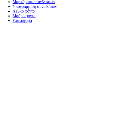
Μαρκάρισμα συνδέσμων
Υπογράμμιση συνδέσμων
Λευκό φόντο
Μαύρο φόντο
Επαναφορά