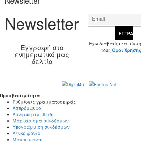
Newsletter
Newsletter
ΕΓΓΡΑΦΉ
Έχω διαβάσει και συμ
Εγγραφή στο
τους
Όροι Χρήση
ενημερωτικό μας
δελτίο
Web Design & Development by
© 2026 Γ. & Α.
Βασιλάκης και Σια ΟΕ.
Προσβασιμότητα
Προσβασιμότητα
Ρυθμίσεις γραμματοσειράς
Ασπρόμαυρο
Αρνητική αντίθεση
Μαρκάρισμα συνδέσμων
Υπογράμμιση συνδέσμων
Λευκό φόντο
Μαύρο φόντο