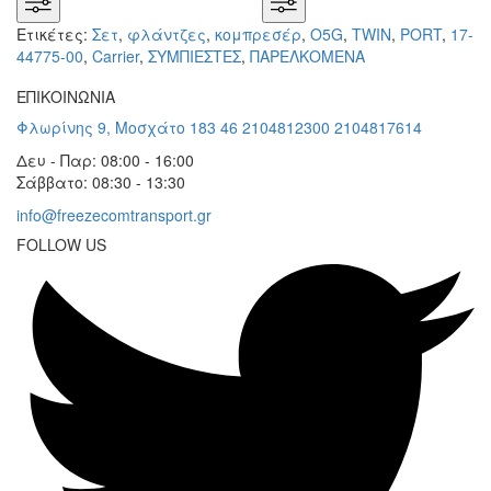
Ετικέτες:
Σετ
,
φλάντζες
,
κομπρεσέρ
,
O5G
,
TWIN
,
PORT
,
17-
44775-00
,
Carrier
,
ΣΥΜΠΙΕΣΤΕΣ
,
ΠΑΡΕΛΚΟΜΕΝΑ
ΕΠΙΚΟΙΝΩΝΙΑ
Φλωρίνης 9, Μοσχάτο 183 46
2104812300
2104817614
Δευ - Παρ: 08:00 - 16:00
Σάββατο: 08:30 - 13:30
info@freezecomtransport.gr
FOLLOW US