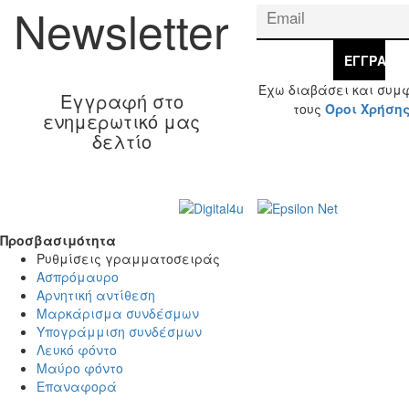
Newsletter
ΕΓΓΡΑΦΉ
Έχω διαβάσει και συμ
Εγγραφή στο
τους
Όροι Χρήση
ενημερωτικό μας
δελτίο
Web Design & Development by
© 2026 Γ. & Α.
Βασιλάκης και Σια ΟΕ.
Προσβασιμότητα
Προσβασιμότητα
Ρυθμίσεις γραμματοσειράς
Ασπρόμαυρο
Αρνητική αντίθεση
Μαρκάρισμα συνδέσμων
Υπογράμμιση συνδέσμων
Λευκό φόντο
Μαύρο φόντο
Επαναφορά