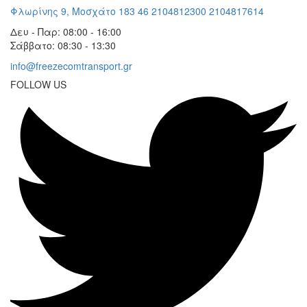
Φλωρίνης 9, Μοσχάτο 183 46
2104812300
2104817614
Δευ - Παρ: 08:00 - 16:00
Σάββατο: 08:30 - 13:30
info@freezecomtransport.gr
FOLLOW US