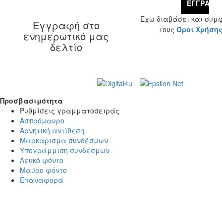
ΕΓΓΡΑΦΉ
Έχω διαβάσει και συμ
Εγγραφή στο
τους
Όροι Χρήση
ενημερωτικό μας
δελτίο
Web Design & Development by
© 2026 Γ. & Α.
Βασιλάκης και Σια ΟΕ.
Προσβασιμότητα
Προσβασιμότητα
Ρυθμίσεις γραμματοσειράς
Ασπρόμαυρο
Αρνητική αντίθεση
Μαρκάρισμα συνδέσμων
Υπογράμμιση συνδέσμων
Λευκό φόντο
Μαύρο φόντο
Επαναφορά