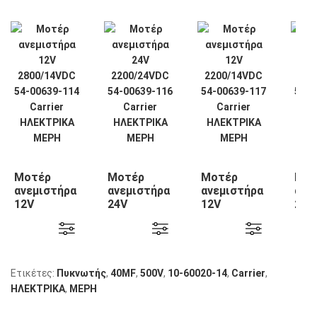
Μοτέρ
Μοτέρ
Μοτέρ
Μοτ
ανεμιστήρα
ανεμιστήρα
ανεμιστήρα
ανε
12V
24V
12V
24V
2800/14VDC
2200/24VDC
2200/14VDC
220
54-00639-
54-00639-
54-00639-
54-
114 Carrier
116 Carrier
117 Carrier
118 
Ετικέτες:
Πυκνωτής
,
40MF
,
500V
,
10-60020-14
,
Carrier
,
ΗΛΕΚΤΡΙΚΑ
,
ΜΕΡΗ