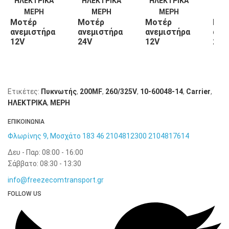
Μοτέρ
Μοτέρ
Μοτέρ
Μοτ
ανεμιστήρα
ανεμιστήρα
ανεμιστήρα
ανε
12V
24V
12V
24V
2800/14VDC
2200/24VDC
2200/14VDC
220
54-00639-
54-00639-
54-00639-
54-
114 Carrier
116 Carrier
117 Carrier
118 
Ετικέτες:
Πυκνωτής
,
200MF
,
260/325V
,
10-60048-14
,
Carrier
,
ΗΛΕΚΤΡΙΚΑ
,
ΜΕΡΗ
ΕΠΙΚΟΙΝΩΝΙΑ
Φλωρίνης 9, Μοσχάτο 183 46
2104812300
2104817614
Δευ - Παρ: 08:00 - 16:00
Σάββατο: 08:30 - 13:30
info@freezecomtransport.gr
FOLLOW US