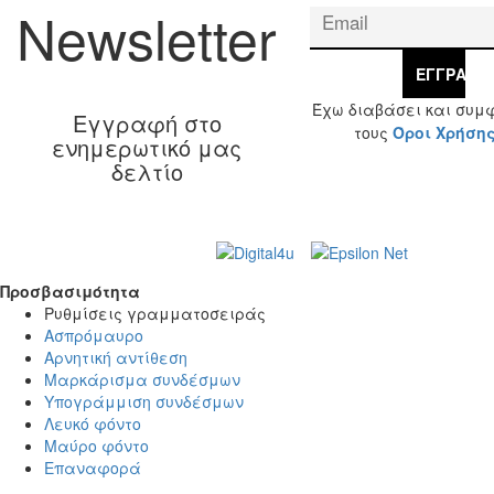
Newsletter
ΕΓΓΡΑΦΉ
Έχω διαβάσει και συμ
Εγγραφή στο
τους
Όροι Χρήση
ενημερωτικό μας
δελτίο
Web Design & Development by
© 2026 Γ. & Α.
Βασιλάκης και Σια ΟΕ.
Προσβασιμότητα
Προσβασιμότητα
Ρυθμίσεις γραμματοσειράς
Ασπρόμαυρο
Αρνητική αντίθεση
Μαρκάρισμα συνδέσμων
Υπογράμμιση συνδέσμων
Λευκό φόντο
Μαύρο φόντο
Επαναφορά