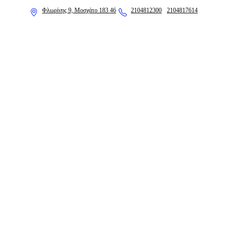
Φλωρίνης 9, Μοσχάτο 183 46
2104812300
2104817614