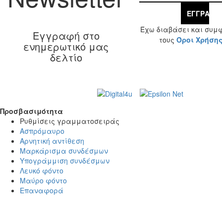
ΕΓΓΡΑΦΉ
Έχω διαβάσει και συμ
Εγγραφή στο
τους
Όροι Χρήση
ενημερωτικό μας
δελτίο
Web Design & Development by
© 2026 Γ. & Α.
Βασιλάκης και Σια ΟΕ.
Προσβασιμότητα
Προσβασιμότητα
Ρυθμίσεις γραμματοσειράς
Ασπρόμαυρο
Αρνητική αντίθεση
Μαρκάρισμα συνδέσμων
Υπογράμμιση συνδέσμων
Λευκό φόντο
Μαύρο φόντο
Επαναφορά