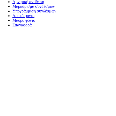
Αρνητική αντίθεση
Μαρκάρισμα συνδέσμων
Υπογράμμιση συνδέσμων
Λευκό φόντο
Μαύρο φόντο
Επαναφορά