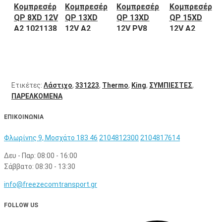
Κομπρεσέρ
Κομπρεσέρ
Κομπρεσέρ
Κομπρεσέρ
QP 8XD 12V
QP 13XD
QP 13XD
QP 15XD
A2 1021138
12V A2
12V PV8
12V A2
Thermo
1021122
1021124
1021118
King
Thermo
Thermo
Thermo
King
King
King
Ετικέτες:
Λάστιχο
,
331223
,
Thermo
,
King
,
ΣΥΜΠΙΕΣΤΕΣ
,
ΠΑΡΕΛΚΟΜΕΝΑ
ΕΠΙΚΟΙΝΩΝΙΑ
Φλωρίνης 9, Μοσχάτο 183 46
2104812300
2104817614
Δευ - Παρ: 08:00 - 16:00
Σάββατο: 08:30 - 13:30
info@freezecomtransport.gr
FOLLOW US