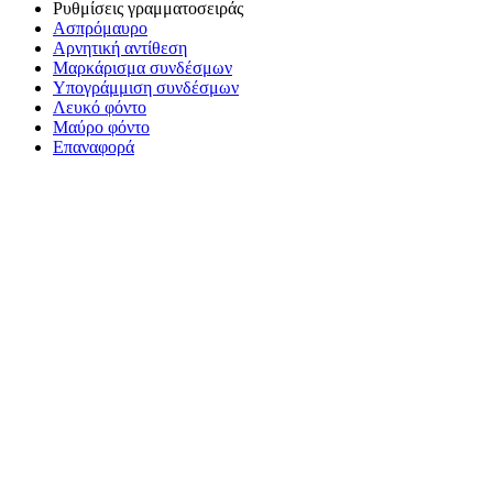
Ρυθμίσεις γραμματοσειράς
Ασπρόμαυρο
Αρνητική αντίθεση
Μαρκάρισμα συνδέσμων
Υπογράμμιση συνδέσμων
Λευκό φόντο
Μαύρο φόντο
Επαναφορά