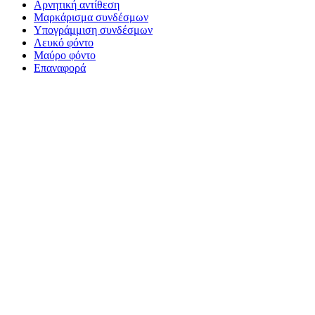
Αρνητική αντίθεση
Μαρκάρισμα συνδέσμων
Υπογράμμιση συνδέσμων
Λευκό φόντο
Μαύρο φόντο
Επαναφορά