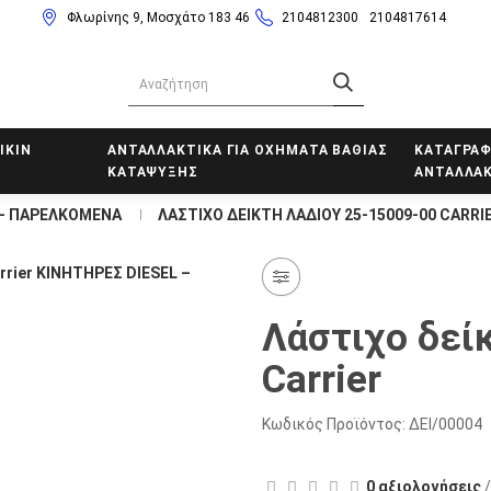
Φλωρίνης 9, Μοσχάτο 183 46
2104812300
2104817614
IKIN
ΑΝΤΑΛΛΑΚΤΙΚΑ ΓΙΑ ΟΧΗΜΑΤΑ ΒΑΘΙΑΣ
ΚΑΤΑΓΡΑΦ
ΚΑΤΑΨΥΞΗΣ
ΑΝΤΑΛΛΑΚ
 – ΠΑΡΕΛΚΟΜΕΝΑ
ΛΆΣΤΙΧΟ ΔΕΊΚΤΗ ΛΑΔΙΟΎ 25-15009-00 CARRI
Λάστιχο δεί
Carrier
Κωδικός Προϊόντος:
ΔΕΙ/00004
0 αξιολογήσεις