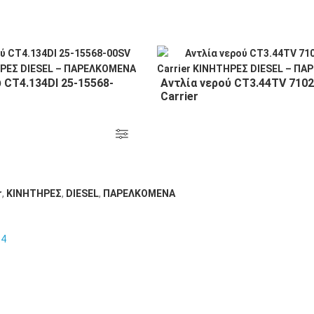
 CT4.134DI 25-15568-
Αντλία νερού CT3.44TV 710
Carrier
r
,
KΙΝΗΤΗΡΕΣ
,
DIESEL
,
ΠΑΡΕΛΚΟΜΕΝΑ
14