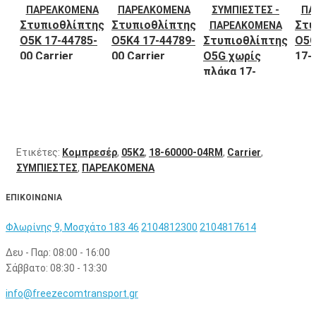
Στυπιοθλίπτης
Στυπιοθλίπτης
Στυ
Ο5Κ 17-44785-
Ο5Κ4 17-44789-
Στυπιοθλίπτης
Ο5G
00 Carrier
00 Carrier
Ο5G χωρίς
17-
πλάκα 17-
Car
57026-00
Carrier
Ετικέτες:
Κομπρεσέρ
,
05K2
,
18-60000-04RM
,
Carrier
,
ΣΥΜΠΙΕΣΤΕΣ
,
ΠΑΡΕΛΚΟΜΕΝΑ
ΕΠΙΚΟΙΝΩΝΙΑ
Φλωρίνης 9, Μοσχάτο 183 46
2104812300
2104817614
Δευ - Παρ: 08:00 - 16:00
Σάββατο: 08:30 - 13:30
info@freezecomtransport.gr