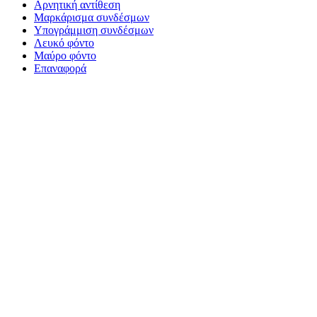
Αρνητική αντίθεση
Μαρκάρισμα συνδέσμων
Υπογράμμιση συνδέσμων
Λευκό φόντο
Μαύρο φόντο
Επαναφορά