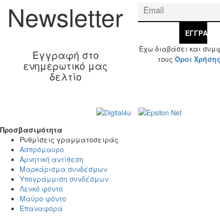
Newsletter
ΕΓΓΡΑΦΉ
Έχω διαβάσει και συμ
Εγγραφή στο
τους
Όροι Χρήση
ενημερωτικό μας
δελτίο
Web Design & Development by
© 2026 Γ. & Α.
Βασιλάκης και Σια ΟΕ.
Προσβασιμότητα
Προσβασιμότητα
Ρυθμίσεις γραμματοσειράς
Ασπρόμαυρο
Αρνητική αντίθεση
Μαρκάρισμα συνδέσμων
Υπογράμμιση συνδέσμων
Λευκό φόντο
Μαύρο φόντο
Επαναφορά