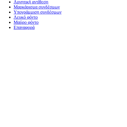
Αρνητική αντίθεση
Μαρκάρισμα συνδέσμων
Υπογράμμιση συνδέσμων
Λευκό φόντο
Μαύρο φόντο
Επαναφορά