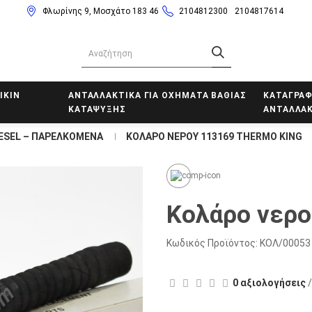
Φλωρίνης 9, Μοσχάτο 183 46
2104812300
2104817614
IKIN
ΑΝΤΑΛΛΑΚΤΙΚΑ ΓΙΑ ΟΧΗΜΑΤΑ ΒΑΘΙΑΣ
ΚΑΤΑΓΡΑΦ
ΚΑΤΑΨΥΞΗΣ
ΑΝΤΑΛΛΑΚ
ESEL – ΠΑΡΕΛΚΟΜΕΝΑ
ΚΟΛΆΡΟ ΝΕΡΟΎ 113169 THERMO KING
Κολάρο νερο
Κωδικός Προϊόντος:
ΚΟΛ/00053
0 αξιολογήσεις