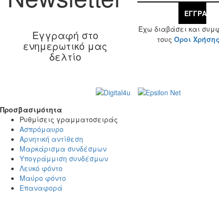
ΕΓΓΡΑΦΉ
Έχω διαβάσει και συμ
Εγγραφή στο
τους
Όροι Χρήση
ενημερωτικό μας
δελτίο
Web Design & Development by
© 2026 Γ. & Α.
Βασιλάκης και Σια ΟΕ.
Προσβασιμότητα
Προσβασιμότητα
Ρυθμίσεις γραμματοσειράς
Ασπρόμαυρο
Αρνητική αντίθεση
Μαρκάρισμα συνδέσμων
Υπογράμμιση συνδέσμων
Λευκό φόντο
Μαύρο φόντο
Επαναφορά