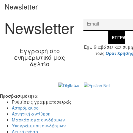
Newsletter
Newsletter
ΕΓΓΡΑΦΉ
Έχω διαβάσει και συμ
Εγγραφή στο
τους
Όροι Χρήση
ενημερωτικό μας
δελτίο
Web Design & Development by
© 2026 Γ. & Α.
Βασιλάκης και Σια ΟΕ.
Προσβασιμότητα
Προσβασιμότητα
Ρυθμίσεις γραμματοσειράς
Ασπρόμαυρο
Αρνητική αντίθεση
Μαρκάρισμα συνδέσμων
Υπογράμμιση συνδέσμων
Λευκό φόντο