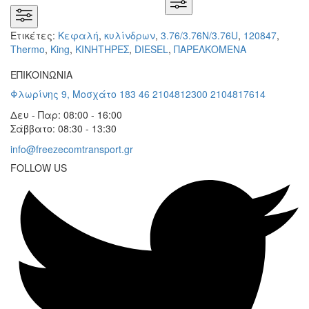
Ετικέτες:
Κεφαλή
,
κυλίνδρων
,
3.76/3.76N/3.76U
,
120847
,
Thermo
,
King
,
KΙΝΗΤΗΡΕΣ
,
DIESEL
,
ΠΑΡΕΛΚΟΜΕΝΑ
ΕΠΙΚΟΙΝΩΝΙΑ
Φλωρίνης 9, Μοσχάτο 183 46
2104812300
2104817614
Δευ - Παρ: 08:00 - 16:00
Σάββατο: 08:30 - 13:30
info@freezecomtransport.gr
FOLLOW US