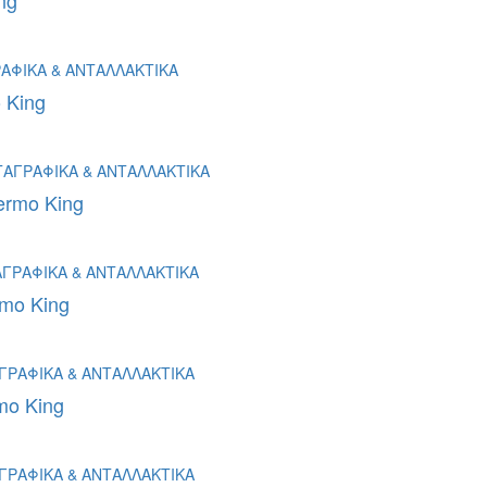
ng
 King
rmo King
mo King
o King