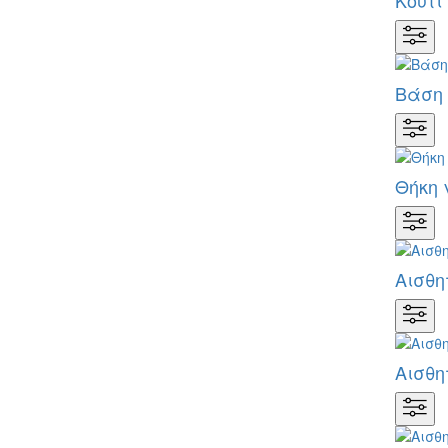
Κουτί
Βάση 
Θήκη 
Αισθη
Αισθη