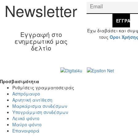
Newsletter
ΕΓΓΡΑΦΉ
Έχω διαβάσει και συμ
Εγγραφή στο
τους
Όροι Χρήση
ενημερωτικό μας
δελτίο
Web Design & Development by
© 2026 Γ. & Α.
Βασιλάκης και Σια ΟΕ.
Προσβασιμότητα
Προσβασιμότητα
Ρυθμίσεις γραμματοσειράς
Ασπρόμαυρο
Αρνητική αντίθεση
Μαρκάρισμα συνδέσμων
Υπογράμμιση συνδέσμων
Λευκό φόντο
Μαύρο φόντο
Επαναφορά