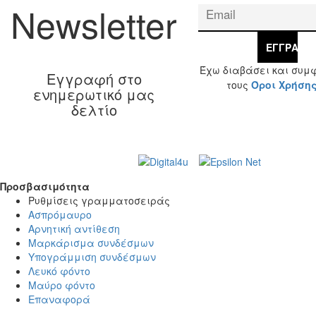
Newsletter
ΕΓΓΡΑΦΉ
Έχω διαβάσει και συμ
Εγγραφή στο
τους
Όροι Χρήση
ενημερωτικό μας
δελτίο
Web Design & Development by
© 2026 Γ. & Α.
Βασιλάκης και Σια ΟΕ.
Προσβασιμότητα
Προσβασιμότητα
Ρυθμίσεις γραμματοσειράς
Ασπρόμαυρο
Αρνητική αντίθεση
Μαρκάρισμα συνδέσμων
Υπογράμμιση συνδέσμων
Λευκό φόντο
Μαύρο φόντο
Επαναφορά