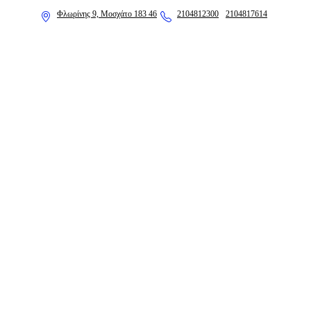
Φλωρίνης 9, Μοσχάτο 183 46
2104812300
2104817614