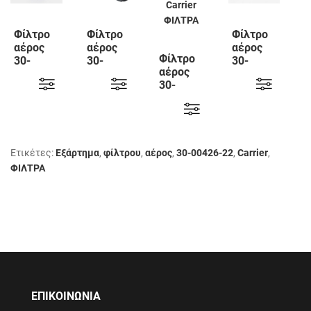
Φίλτρο
Φίλτρο
Φίλτρο
αέρος
αέρος
αέρος
Φίλτρο
30-
30-
30-
αέρος
60049-
60148-
60115-
30-
20
20
00
60097-
Carrier
Carrier
Carrier
20
Carrier
Ετικέτες:
Εξάρτημα
,
φίλτρου
,
αέρος
,
30-00426-22
,
Carrier
,
ΦΙΛΤΡΑ
ΕΠΙΚΟΙΝΩΝΙΑ