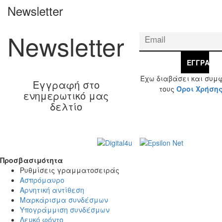
Newsletter
Newsletter
ΕΓΓΡΑΦΉ
Έχω διαβάσει και συμ
Εγγραφή στο
τους
Όροι Χρήση
ενημερωτικό μας
δελτίο
Web Design & Development by
© 2026 Γ. & Α.
Βασιλάκης και Σια ΟΕ.
Προσβασιμότητα
Προσβασιμότητα
Ρυθμίσεις γραμματοσειράς
Ασπρόμαυρο
Αρνητική αντίθεση
Μαρκάρισμα συνδέσμων
Υπογράμμιση συνδέσμων
Λευκό φόντο