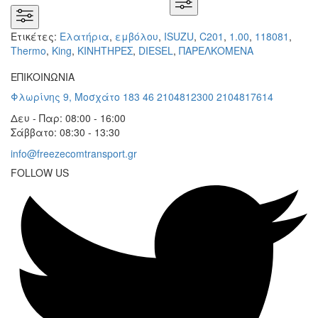
Ετικέτες:
Ελατήρια
,
εμβόλου
,
ISUZU
,
C201
,
1.00
,
118081
,
Thermo
,
King
,
KΙΝΗΤΗΡΕΣ
,
DIESEL
,
ΠΑΡΕΛΚΟΜΕΝΑ
ΕΠΙΚΟΙΝΩΝΙΑ
Φλωρίνης 9, Μοσχάτο 183 46
2104812300
2104817614
Δευ - Παρ: 08:00 - 16:00
Σάββατο: 08:30 - 13:30
info@freezecomtransport.gr
FOLLOW US